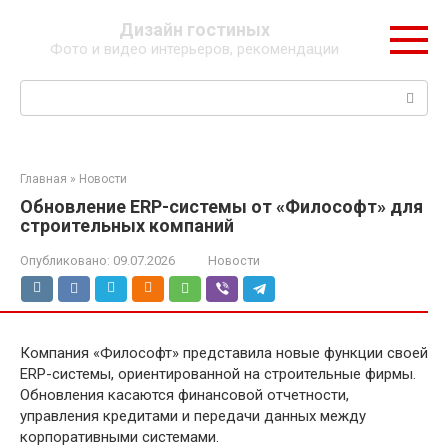
Перейти
Дизайн гостиных
к
Фото и видео интерьеров, рекомендации
контенту
Поиск:
Главная
»
Новости
Обновление ERP-системы от «Философт» для
строительных компаний
Опубликовано:
09.07.2026
Новости
Компания «Философт» представила новые функции своей
ERP-системы, ориентированной на строительные фирмы.
Обновления касаются финансовой отчетности,
управления кредитами и передачи данных между
корпоративными системами.