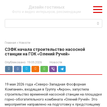
Перейти
Дизайн гостиных
к
Фото и видео интерьеров, рекомендации
контенту
Поиск:
Главная
»
Новости
СЗФК начала строительство насосной
станции на ГОК «Олений Ручей»
Опубликовано:
19.05.2026
Новости
19 мая 2026 года «Северо-Западная Фосфорная
Компания», входящая в Группу «Акрон», запустила
строительство временной насосной станции на площадке
горно-обогатительного комбината «Олений Ручей». Это
мероприятие направлено на подготовку к предстоящему