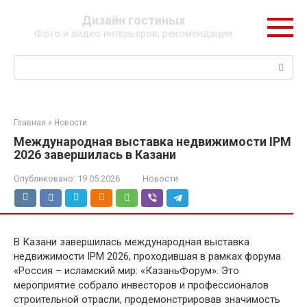
Перейти
Дизайн гостиных
к
Фото и видео интерьеров, рекомендации
контенту
Поиск:
Главная
»
Новости
Международная выставка недвижимости IPM
2026 завершилась в Казани
Опубликовано:
19.05.2026
Новости
В Казани завершилась международная выставка
недвижимости IPM 2026, проходившая в рамках форума
«Россия – исламский мир: «КазаньФорум». Это
мероприятие собрало инвесторов и профессионалов
строительной отрасли, продемонстрировав значимость