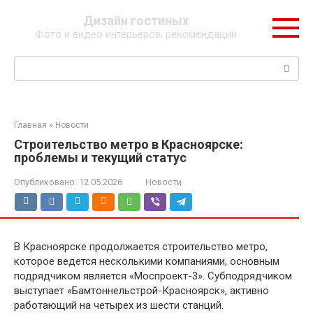
Перейти
Дизайн гостиных
к
Фото и видео интерьеров, рекомендации
контенту
Поиск:
Главная
»
Новости
Строительство метро в Красноярске:
проблемы и текущий статус
Опубликовано:
12.05.2026
Новости
В Красноярске продолжается строительство метро,
которое ведется несколькими компаниями, основным
подрядчиком является «Моспроект-3». Субподрядчиком
выступает «Бамтоннельстрой-Красноярск», активно
работающий на четырех из шести станций.