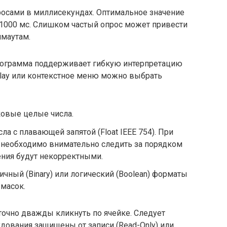
просами в миллисекундах. Оптимальное значение
–1000 мс. Слишком частый опрос может привести
ймаутам.
рограмма поддерживает гибкую интерпретацию
lay или контекстное меню можно выбрать
ковые целые числа.
ла с плавающей запятой (Float IEEE 754). При
 необходимо внимательно следить за порядком
чения будут некорректными.
чный (Binary) или логический (Boolean) форматы
 масок.
точно дважды кликнуть по ячейке. Следует
удования защищены от записи (Read-Only) или