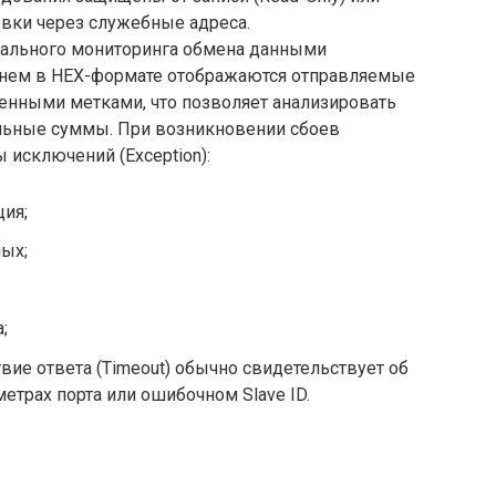
вки через служебные адреса.
тального мониторинга обмена данными
В нем в HEX-формате отображаются отправляемые
менными метками, что позволяет анализировать
ольные суммы. При возникновении сбоев
исключений (Exception):
ия;
ых;
;
ствие ответа (Timeout) обычно свидетельствует об
етрах порта или ошибочном Slave ID.