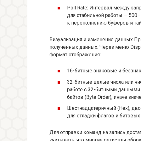
Poll Rate: Интервал между за
для стабильной работы — 500
к переполнению буферов и та
Визуализация и изменение данных П
полученных данных. Через меню Disp
формат отображения:
16-битные знаковые и беззна
32-битные целые числа или чис
работе с 32-битными данными
байтов (Byte Order), иначе зна
Шестнадцатеричный (Hex), двои
для отладки флагов и битовых
Для отправки команд на запись доста
учитывать, что многие регистры обор