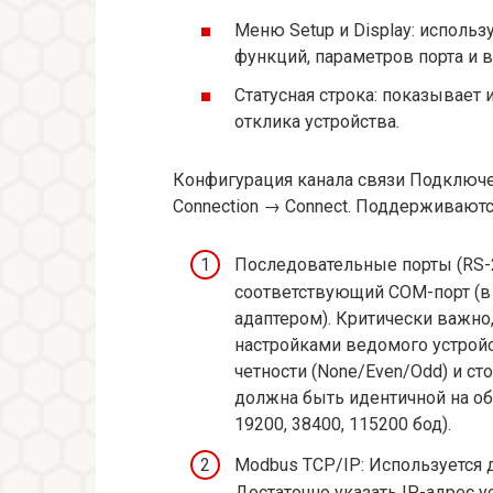
Меню Setup и Display: исполь
функций, параметров порта и 
Статусная строка: показывае
отклика устройства.
Конфигурация канала связи Подключ
Connection → Connect. Поддерживаютс
Последовательные порты (RS-2
соответствующий COM-порт (в 
адаптером). Критически важно
настройками ведомого устройст
четности (None/Even/Odd) и сто
должна быть идентичной на обо
19200, 38400, 115200 бод).
Modbus TCP/IP: Используется 
Достаточно указать IP-адрес у