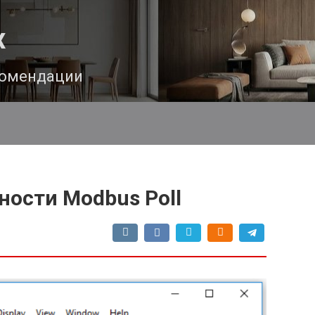
х
комендации
ности Modbus Poll