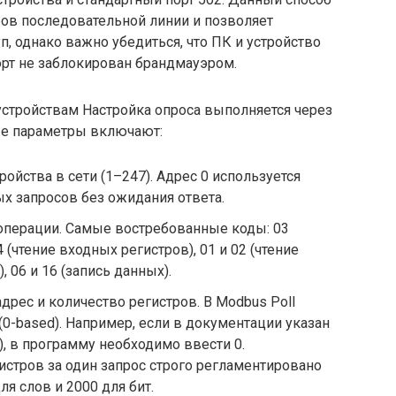
ров последовательной линии и позволяет
, однако важно убедиться, что ПК и устройство
порт не заблокирован брандмауэром.
тройствам Настройка опроса выполняется через
ные параметры включают:
ройства в сети (1–247). Адрес 0 используется
х запросов без ожидания ответа.
п операции. Самые востребованные коды: 03
4 (чтение входных регистров), 01 и 02 (чтение
 06 и 16 (запись данных).
адрес и количество регистров. В Modbus Poll
(0-based). Например, если в документации указан
r), в программу необходимо ввести 0.
стров за один запрос строго регламентировано
ля слов и 2000 для бит.