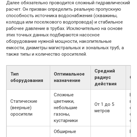
Далее обязательно проводится сложный гидравлический
расчет. Он призван определить реальную пропускную
способность источника водоснабжения (скважины,
колодца или поселкового водопровода) и стабильное
рабочее давление в трубах. Исключительно на основе
этих точных данных подбираются насосное
оборудование нужной мощности, накопительные
емкости, диаметры магистральных и зональных труб, а
также типы и количество оросителей.
Средний
Тип
Оптимальное
радиус
Ос
оборудования
назначение
действия
Сложные
Вы
Статические
цветники,
выл
От 1 до 5
(веерные)
небольшие
об
метров
оросители
газоны,
сп
кустарники
сте
Обширные
Вр