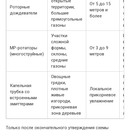
открытые
гол
От 5 до 15
Роторные
территории,
од
метров и
дождеватели
большие
стр
более
прямоугольные
ско
газоны
вод
Участки
Вы
сложной
вет
MP-ротаторы
формы,
От 3 до 9
ме
(многоструйные)
склоны,
метров
ра
средние
вп
газоны
поч
Овощные
По
грядки,
пря
Капельная
плотные
Локальное
ми
трубка со
живые
прикорневое
исп
встроенными
изгороди,
увлажнение
гр
эмиттерами
прикорневая
за
зона деревьев
лис
Только после окончательного утверждения схемы