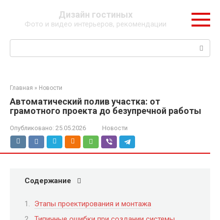
Перейти
Дизайн гостиных
к
Фото и видео интерьеров, рекомендации
контенту
Поиск:
Главная
»
Новости
Автоматический полив участка: от
грамотного проекта до безупречной работы
Опубликовано:
25.05.2026
Новости
Содержание
Этапы проектирования и монтажа
Типичные ошибки при создании системы