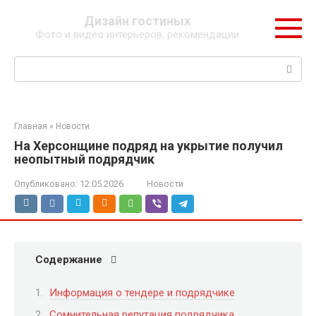
Перейти
Дизайн гостиных
к
Фото и видео интерьеров, рекомендации
контенту
Поиск:
Главная
»
Новости
На Херсонщине подряд на укрытие получил
неопытный подрядчик
Опубликовано:
12.05.2026
Новости
Содержание
Информация о тендере и подрядчике
Сомнительная репутация подрядчика