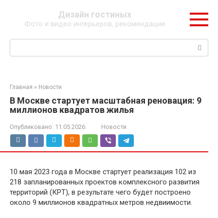
Перейти
Дизайн гостиных
к
Фото и видео интерьеров, рекомендации
контенту
Поиск:
Главная
»
Новости
В Москве стартует масштабная реновация: 9
миллионов квадратов жилья
Опубликовано:
11.05.2026
Новости
10 мая 2023 года в Москве стартует реализация 102 из
218 запланированных проектов комплексного развития
территорий (КРТ), в результате чего будет построено
около 9 миллионов квадратных метров недвиимости.